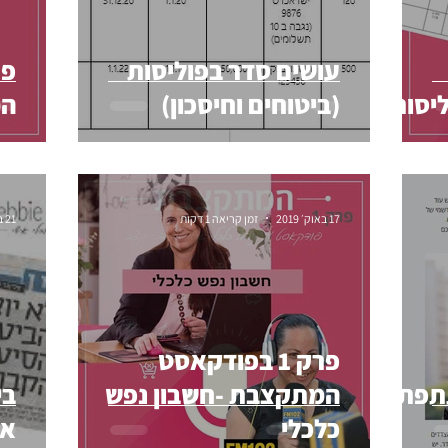
עושים סדר בפוליסות
יסות
(ביטוחים וחיסכון)
המ
17 באוק׳ 2019
זמן קריאה 1 דקות
21 בפבר׳ 2018
פרק 1 בפודקאסט
תפתו
המתקצבת -חשבון נפש
בי
כלכלי
אב