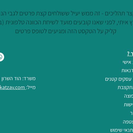
ר תהליכים - זה ממש יעיל ששולחים קצת פרטים לגבי הנוש
 איתי, לפני שאנו קובעים מועד לשיחת הכוונה טלפונית (ב
קליק על הטקסט הזה ומגיעים לטופס פרטים
 ?
אישי
נאות
משרד: הוד השרון
 עסקים קטנים
תקצבת
מייל:
debbie@debbiekatzav.com
וצה
שות
ר
טפה
תנאי שימוש