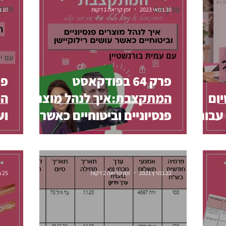
30 במאי 2023
זמן קריאה 1 דקות
10 באוג׳ 2022
נשים
עושק קשישים
עסק עצמאי
צרכנות
תפקיד היוע
פרק 64 בפודקאסט
ט
ום
המתקצבת:איך לנהל מוצרים
המ
) עבור
פנסיוניים וביטוחיים כאשר
וע
עושים רילוקיישן - עם עמית
זי
בורנשטיין
22 במרץ 2021
זמן קריאה 2 דקות
25 בפבר׳ 2021