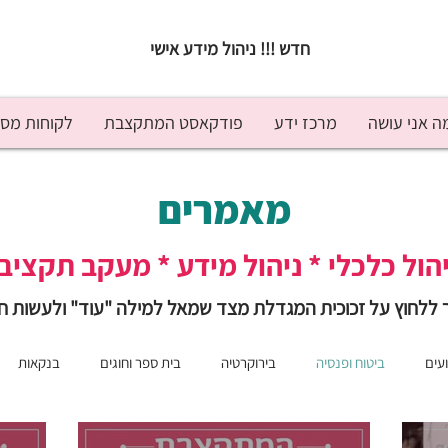
חדש !!! ניהול מידע אישי
ה אני עושה
מרכז ידע
פודקאסט המתקצבת
לקוחות מס
מאמרים
הול כלכלי * ניהול מידע * מעקב תקציבי
ללחוץ על זכוכית המגדלת מצד שמאל למילה "עוד" ולעשות ח
עים
ביטוח ופנסיה
בירוקרטיה
בית ספר וחוגים
בנקאות
טיפים לחיסכון
ילדים וכסף
מבצעים
מוטיבציה/יישום
מי