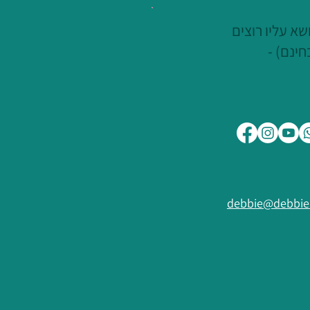
א עליו רוצים
חינם) -