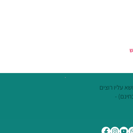
ש
א עליו רוצים
חינם) -