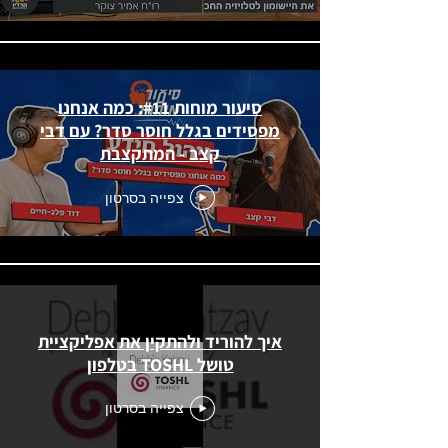
סיעור מוחות #11: כמה אנחנו
מפסידים בגלל חוסר סדר? עם דבי
קצב - המתקצבת
צפייה בסרטון
איך להוריד ולהתקין את אפליקציית
טושל TOSHL בטלפון
צפייה בסרטון