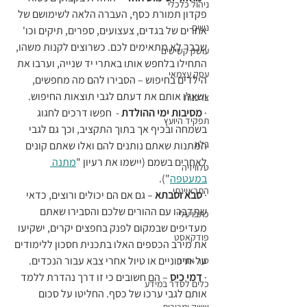
ניהול כלכלי
פקדון תמורת כסף, העברה הלאה לשימושם של 
נשים
אחרים של בגדים, צעצועים, ספרים, תיקים וכו' 
שכבר לא מתאימים לכם. כשרוצים לקנות משהו, 
עושק קשישים
התחילו בלחפש אותו באתרי יד שנייה, וערבו את 
עסק עצמאי
הילדים בחיפוש – הסבירו להם מה מחפשים, 
ושאלו אותם את דעתם לגבי תוצאות החיפוש.
צרכנות
· 
מסיבות ימי ההולדת
 -  חפשו דרכים לחגוג 
תפקיד היועץ
בשמחה ובכיף אך בתוך התקציב, וכך גם לגבי 
בלוג
המתנות שאתם נותנים להם ואלו שאתם קונים 
לאחרים בשמם (יישמו את רעיון "
מתנה 
טלוויזיה
במעטפה
"). 
התראיינתי
· 
סבא וסבתא
 – גם אם הם יכולים ורוצים, כדאי 
שתדברו עם ההורים שלכם והסבירו שאתם 
כתבו עליי
מעדיפים שבמקום לפנק בחפצים יקרים, ישקיעו 
פודקאסט
את מירב הכספים האלו בתכנית חסכון ללימודים 
על-תיכוניים או טיול אחרי צבא עבור הנכדים.
טור אורח
· 
דמי כיס
 – הם חשובים כי זו דרך נהדרת ללמד 
כלים לסדר במידע
אותם לגבי ערכו של כסף. החליטו על סכום 