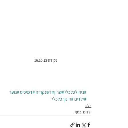
נקודה 16.10.13
#ניהולכלכלי
#שרוןחדשנקודה
#דמיכיס
#נוער
#ילדים
#חינוךכלכלי
בלוג
ילדים וכסף