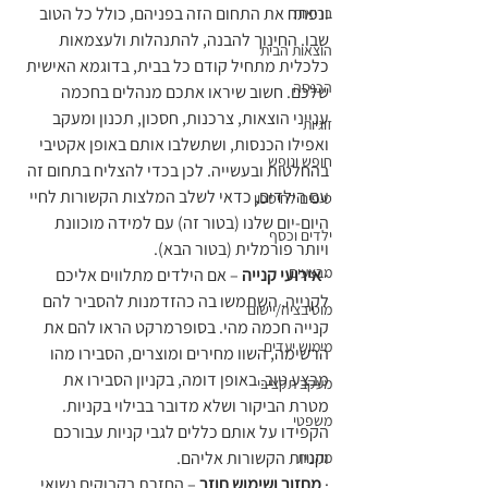
ונפתח את התחום הזה בפניהם, כולל כל הטוב 
בריאות
שבו. החינוך להבנה, להתנהלות ולעצמאות 
הוצאות הבית
כלכלית מתחיל קודם כל בבית, בדוגמא האישית 
הכנסה
שלכם. חשוב שיראו אתכם מנהלים בחכמה 
ענייני הוצאות, צרכנות, חסכון, תכנון ומעקב 
זוגיות
ואפילו הכנסות, ושתשלבו אותם באופן אקטיבי 
חופש ונופש
בהחלטות ובעשייה. לכן בכדי להצליח בתחום זה 
עם הילדים, כדאי לשלב המלצות הקשורות לחיי 
טיפים לחיסכון
היום-יום שלנו (בטור זה) עם למידה מוכוונת 
ילדים וכסף
ויותר פורמלית (בטור הבא).
מבצעים
· 
אירועי קנייה
 – אם הילדים מתלווים אליכם 
לקנייה, השתמשו בה כהזדמנות להסביר להם 
מוטיבציה/יישום
קנייה חכמה מהי. בסופרמרקט הראו להם את 
מימוש יעדים
הרשימה, השוו מחירים ומוצרים, הסבירו מהו 
מבצע טוב. באופן דומה, בקניון הסבירו את 
מעקב תקציבי
מטרת הביקור ושלא מדובר בבילוי בקניות. 
משפטי
הקפידו על אותם כללים לגבי קניות עבורכם 
וקניות הקשורות אליהם.
מתנות
· 
מחזור ושימוש חוזר
 – החזרת בקבוקים נשואי 