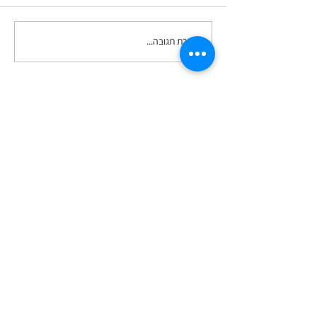
כתיבת תגובה...
כשקבוצת הוואטסאפ הופכת
למערכת ניהול - והמידע
מתחיל ללכת לאיבוד
ואם בא לך לקצר תהליכים - זה ממש יעיל
ששולחים קצת פרטים לגבי הנושא עליו רוצים
להתייעץ איתי, לפני שאנו קובעים מועד לשיחת
הכוונה טלפונית (בחינם) -
קליק על הטקסט הזה ומגיעים לטופס פרטים