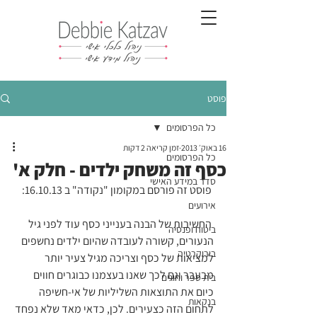
פוסט
כל הפרסומים
16 באוק׳ 2013
זמן קריאה 2 דקות
כל הפרסומים
כסף זה משחק ילדים - חלק א'
סדר במידע האישי
 פוסט זה פורסם במקומון "נקודה" ב 16.10.13: 
אירועים
 החשיבות של הבנה בענייני כסף עוד לפני גיל 
ביטוח ופנסיה
הנעורים, קשורה לעובדה שהיום ילדים נחשפים 
בירוקרטיה
למציאות של כסף וצריכה מגיל צעיר יותר 
מבעבר וגם לכך שאנו בעצמנו כבוגרים חווים 
בית ספר וחוגים
כיום את התוצאות השליליות של אי-חשיפה 
בנקאות
לתחום הזה כצעירים. לכן, כדאי מאד שלא נפחד 