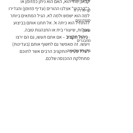
שיווק ומכירות
קבוע, מתי הוא, האם הוא ניתן כמזומן או 
כ"קרדיט" אצלנו ההורים (עדיף מזומן) והגדירו 
קניית דירה
למה הוא ישמש ולמה לא. הגיל המתאים ביותר 
סטודנטים
להתחיל הוא כיתה א'. אל תתנו אותם בביצוע 
מטלות, שיעורי בית או התנהגות טובה.
שיווק
· 
ניהול תקציב
 – אם אתם תעשו, גם הם ירצו 
מתבגרים
ויעשו. זה מאפשר גם לחשוף אותם (בעדינות)  
ביקורת טלוויזיה
לשלל סעיפי התקציב הרבים אשר לתוכם 
מתחלקת ההכנסה שלכם.