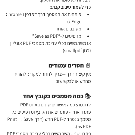
כדי 
לשמור סיבוב קבוע
:
פותחים את המסמך דרך דפדפן (Chrome 
/ Edge)
מסובבים אותו
מדפיסים ל-“Save as PDF” 
או משתמשים בכלי עריכת מסמכי PDF אונליין 
(כגון smallpdf)
📄 חסרים עמודים
אין קיצור דרך —צריך לחזור למקור:  להוריד 
מחדש או לבקש שוב
📚 כמה מסמכים בקובץ אחד
לדוגמה: כמה אישורים שונים באותו PDF
פתרון אחד - פותחים את הקובץ ומדפיסים כל 
מסמך בנפרד ל-PDF חדש (דרך Print → Save 
as PDF).
פתרון שני - משתמשים בכלי עריכת מסמכי PDF 