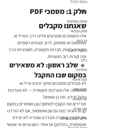
ניהול כלכלי
חלק 1: מסמכי PDF 
נשים
עושק קשישים
שאנחנו מקבלים
עסק עצמאי
אלו המסמכים שמגיעים אלינו דרך המייל או 
צרכנות
וואטסאפ או סמסים, לרוב מגופים רשמיים 
(חברות ביטוח, חברות תקשורת, חשבוניות וכו') 
תפקיד היועץ
ופה קורות רוב הטעויות.
בלוג
🔹 שלב ראשון: לא משאירים 
טלוויזיה
במקום שבו התקבל
התראיינתי
לא מנהלים מסמכים מתוך תיבת מייל או 
כתבו עליי
וואטסאפ. אלו מערכות תקשורת — לא מערכות 
ניהול מידע. מה כן עושים?
פודקאסט
מורידים את הקובץ למחשב/ענן ושומרים במקום 
טור אורח
קבוע והגיוני (מה גם שבוואטסאפ, אם לא הורדנו 
את הקובץ (במידה והגדרנו שמדיה לא יורדת 
כלים לסדר במידע
אוטומטית, בטלפון) אז אחרי כשבועיים אי-אפשר 