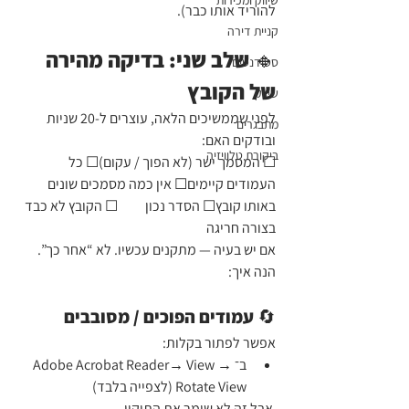
שיווק ומכירות
להוריד אותו כבר).
קניית דירה
🔹 שלב שני: בדיקה מהירה 
סטודנטים
של הקובץ
שיווק
לפני שממשיכים הלאה, עוצרים ל-20 שניות 
מתבגרים
ובודקים האם:
ביקורת טלוויזיה
☐ המסמך ישר (לא הפוך / עקום)☐ כל 
העמודים קיימים☐ אין כמה מסמכים שונים 
באותו קובץ☐ הסדר נכון          ☐ הקובץ לא כבד 
בצורה חריגה
אם יש בעיה — מתקנים עכשיו. לא “אחר כך”. 
הנה איך:
🔄 עמודים הפוכים / מסובבים
אפשר לפתור בקלות:
ב־Adobe Acrobat Reader→ View → 
Rotate View (לצפייה בלבד)
 אבל זה לא שומר את התיקון.