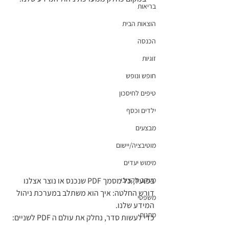
בריאות
הוצאות הבית
הכנסה
זוגיות
חופש ונופש
טיפים לחיסכון
ילדים וכסף
מבצעים
מוטיבציה/יישום
מימוש יעדים
מעקב תקציבי
בפועל, כל מסמך PDF שנכנס או נוצר אצלנו 
דורש החלטה: איך הוא משתלב במערכת ניהול 
משפטי
המידע שלנו.
מתנות
כדי לעשות סדר, נחלק את עולם ה PDF לשניים: