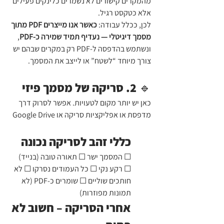
מהמקרים קישורים לא נשמרים כלינקים פעילים 
אלא כטקסט רגיל.
לכן, ככלל עבודה: 
כאשר אנו מייצרים PDF מתוך 
מסמך דיגיטלי — נעדיף תמיד שמירה כ-PDF
, 
ונשתמש בהדפסה ל-PDF רק במקרים שבהם יש 
צורך מיוחד “לשטח” או לייצב את המסמך.
🔹 2. סריקה של מסמך פיזי
כאן יש יותר מקום לטעויות. אפשר לסרוק דרך 
מדפסת או אפליקציות סריקה או Google Drive
כללי זהב לסריקה נכונה
☐ המסמך ישר ☐ תאורה טובה (בנייד) 
☐ רקע נקי ☐ כל העמודים נסרקו ☐ לא 
חותכים שוליים ☐ שומרים כ-PDF (לא 
תמונות מפוזרות)
אחרי הסריקה – חשוב לא 