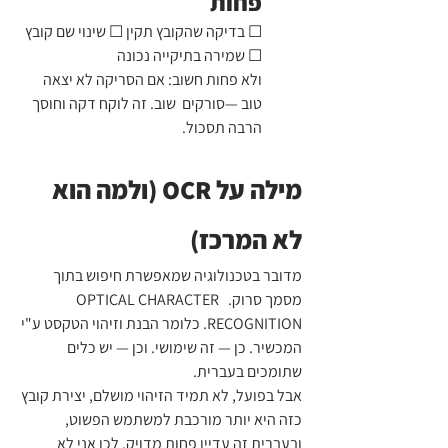
פחות
☐ בדיקה שהקובץ תקין ☐ שינוי שם קובץ 
☐ שמירה בתיקייה נכונה
ולא פחות חשוב: אם הסריקה לא יצאה 
טוב —סורקים  שוב. זה לוקח דקה וחוסך 
הרבה תסכול.
מילה על OCR (ולמה הוא 
לא המרכז)
מדובר בטכנולוגיה שמאפשרת חיפוש בתוך 
מסמך סרוק.  OPTICAL CHARACTER 
RECOGNITION. כלומר הבנת וזיהוי הטקסט ע"י 
המכשיר. כן — זה שימושי. וכן — יש כלים 
שתומכים בעברית.
אבל בפועל, לא תמיד הזיהוי מושלם, יצירת קובץ 
כזה היא יותר מורכבת למשתמש הפשוט, 
ובעברית זה עדיין פחות מדויק. לכן אני לא 