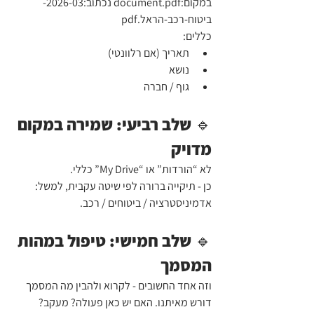
במקום:document.pdf נכתוב:2026-03-
ביטוח-רכב-הראל.pdf
כללים:
תאריך (אם רלוונטי)
נושא
גוף / חברה
🔹 שלב רביעי: שמירה במקום 
מדויק
לא “הורדות” או “My Drive” כללי.
כן - תיקייה ברורה לפי שיטה עקבית, למשל: 
אדמיניסטרציה / ביטוחים / רכב.
🔹 שלב חמישי: טיפול במהות 
המסמך
וזה אחד החשובים - לקרוא ולהבין מה המסמך 
דורש מאיתנו. האם יש כאן פעולה? מעקב? 