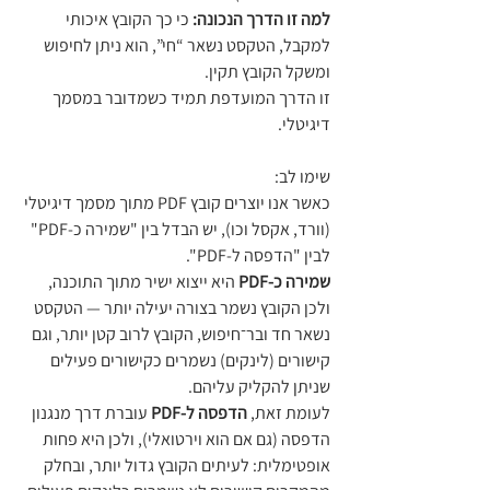
למה זו הדרך הנכונה: 
כי כך הקובץ איכותי 
למקבל, הטקסט נשאר “חי”, הוא ניתן לחיפוש 
ומשקל הקובץ תקין.
זו הדרך המועדפת תמיד כשמדובר במסמך 
דיגיטלי.
שימו לב:
כאשר אנו יוצרים קובץ PDF מתוך מסמך דיגיטלי 
(וורד, אקסל וכו), יש הבדל בין "שמירה כ-PDF" 
לבין "הדפסה ל-PDF". 
שמירה כ-PDF
 היא ייצוא ישיר מתוך התוכנה, 
ולכן הקובץ נשמר בצורה יעילה יותר — הטקסט 
נשאר חד ובר־חיפוש, הקובץ לרוב קטן יותר, וגם 
קישורים (לינקים) נשמרים כקישורים פעילים 
שניתן להקליק עליהם. 
לעומת זאת, 
הדפסה ל-PDF
 עוברת דרך מנגנון 
הדפסה (גם אם הוא וירטואלי), ולכן היא פחות 
אופטימלית: לעיתים הקובץ גדול יותר, ובחלק 