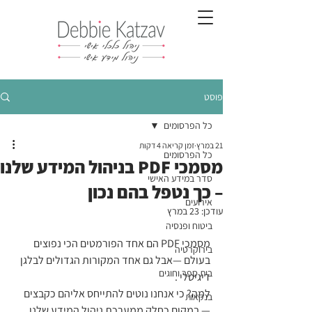
פוסט
כל הפרסומים
21 במרץ
זמן קריאה 4 דקות
כל הפרסומים
מסמכי PDF בניהול המידע שלנו
סדר במידע האישי
– כך נטפל בהם נכון
אירועים
עודכן:
23 במרץ
ביטוח ופנסיה
מסמכי PDF הם אחד הפורמטים הכי נפוצים 
בירוקרטיה
בעולם —אבל גם אחד המקורות הגדולים לבלגן 
בית ספר וחוגים
דיגיטלי .
למה? כי אנחנו נוטים להתייחס אליהם כקבצים 
בנקאות
— במקום כחלק ממערכת ניהול המידע שלנו.