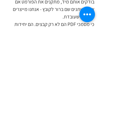
בודקים אותם מיד, מתקנים את הפורמט אם 
צריך, נותנים שם ברור לקובץ - אנחנו מייצרים 
מערכת שעובדת.
כי מסמכי PDF הם לא רק קבצים. הם יחידות 
מידע. אז העניין הוא לא רק איך לשמור אותו —
אלא איך נוכל למצוא אותו בעוד שנתיים - בלי 
לחשוב פעמיים.
כי מסמך שלא טופל עכשיו, יבלבל בעתיד, יקשה 
על חיפוש, ייצור כפילויות, ויגרום לחוסר אמון 
במערכת שאנו בעצמנו יצרנו.
📬 רוצה עזרה בזה? אני כאן. שלחו לי הודעה 
דרך 
המייל
.
באהבה, דבי.