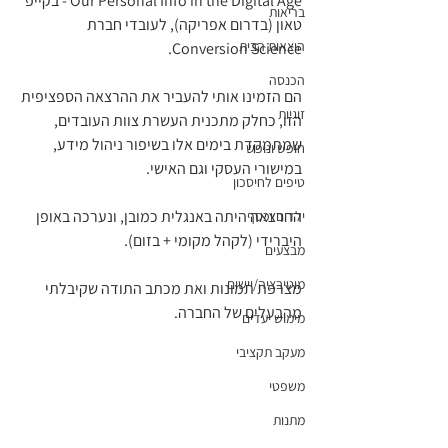
Our Personal Info in the Digital Age - בקייפ 
בריאות
טאון (בדרום אפריקה), לעובדי חברת 
הוצאות הבית
Conversion Science.
הכנסה
הם הזמינו אותי להעביר את ההרצאה הספציפית 
זוגיות
הזו, כחלק מתכנית העשרת צוות העובדים, 
שמתמקדת בימים אלו בשיפור ניהול מידע, 
חופש ונופש
במישורי העסקי וגם האישי.
טיפים לחיסכון
ההרצאה היתה באנגלית כמובן, ונערכה באופן 
ילדים וכסף
היברידי (לקהל מקומי + בזום).
מבצעים
מוטיבציה/יישום
מצרפת תמונות ואת מכתב התודה שקיבלתי 
מהבעלים של החברה.
מימוש יעדים
מעקב תקציבי
משפטי
מתנות