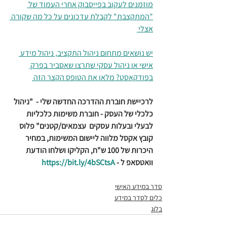
מוזמנים לעקוב בפייסבוק אחרי העמוד של 
"המתקצבת" לקבלת עדכונים על כל מה שקורה 
אצלי 
יש נושאים מתחום ניהול התקציב, ניהול מידע 
אישי או ניהול עסקי שתרצו שאסביר בפרק 
בפודקאסט? מלאו את הטופס הקצר הזה 
לרכיישת חוברת ההדרכה החדשה שלי -  "ניהול 
כלכלי של העסק - חוברת משימות כלכליות 
לבעלי ובעלות עסקים  עצמאים/קטנים" פלוס 
קובץ אקסל מלווה ליישום המשימות, במחיר 
היכרות של 100 ש"ח, הקליקו ושלחו הודעת 
וואטסאפ ל - 
https://bit.ly/4bSCtsA
סדר במידע האישי
כלים לסדר במידע
בלוג