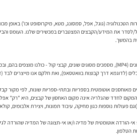
ות הטכנולוגיה (גוגל, אפל, סמסונג, מטא, מיקרוסופט וכו') באופן מכו
/לסדר את המידע/הקבצים המצטברים במכשירים שלנו. העומס והבל
ת בהמשך.
קבצי תמונות (JPG), סרטונים (MP4), מסמכים מסוגים שונים, קבצי קול - כולנו מוצפים ב
לים (לדוגמא דרך קבוצות בוואטסאפ), ואת חלקם אנו מייצרים לבד (ד
ם מאוחסנים אוטומטית בספריות ובתתי-ספריות שונות, לפי מקור קבלת
ן המקום לחדד שהגלריה אינה מקום האחסון של קבצים, היא "רק" אפ
גם פעולות נוספות כגון מחיקה, עיבוד תמונות, ויצירת אלבומים, קולאז'
 אי-הורדה אוטומטית של מדיה ו/או אי-תצוגה של המדיה שהורדה לגל
ת הטלפון.