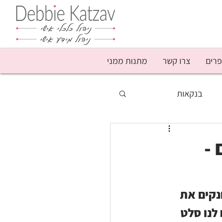
פרים
צרו קשר
מתנות ממני
בנקאות
סף
מבצעים
 -
נשים
עושק קשישים
נקים את 
לנו סלט 
פודקאסט