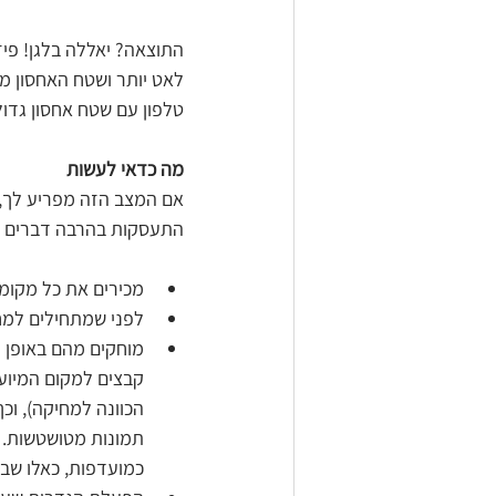
התוצאה? יאללה בלגן! פיז
לאט יותר ושטח האחסון מ
טלפון עם שטח אחסון גדול י
מה כדאי לעשות
אם המצב הזה מפריע לך, א
התעסקות בהרבה דברים קט
מכירים את כל מקומו
לפני שמתחילים למחו
מוחקים מהם באופן ק
הכוונה למחיקה), וכך
תמונות מטושטשות. 
כמועדפות, כאלו שבכ