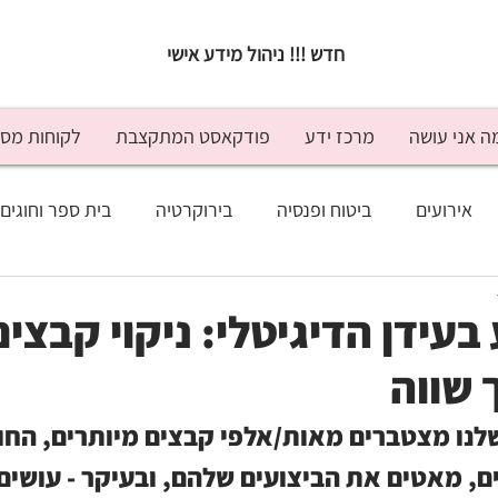
חדש !!! ניהול מידע אישי
ה אני עושה
מרכז ידע
פודקאסט המתקצבת
לקוחות מס
אירועים
ביטוח ופנסיה
בירוקרטיה
בית ספר וחוגים
נסה
זוגיות
חופש ונופש
טיפים לחיסכון
ילדים וכ
בעידן הדיגיטלי: ניקוי קבצים
 שווה
מעקב תקציבי
משפטי
מתנות
ניהול כלכלי
לנו מצטברים מאות/אלפי קבצים מיותרים, החו
, מאטים את הביצועים שלהם, ובעיקר - עושים 
יד היועץ
בלוג
טלוויזיה
התראיינתי
כתבו עליי