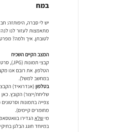
במח
יש לי סברה, היפותזה: חבר
מתאמצות לעזור לנו לנהל
לטובתן. איך ולמה? מפרט
המצב הקיים השכיח
הטלפון. את רובם אנו מקב
במחשב למשל).
בטלפון 
(אנדרואיד) הקבצי
שליחת/ייצור) הקובץ. כא
צפייה בתמונות וסרטונים (ו
מחומרים קיימים).
מי 
שלא
 הגדירו בוואטסאפ
במיוחד חוגג הבלגן בתיקיו