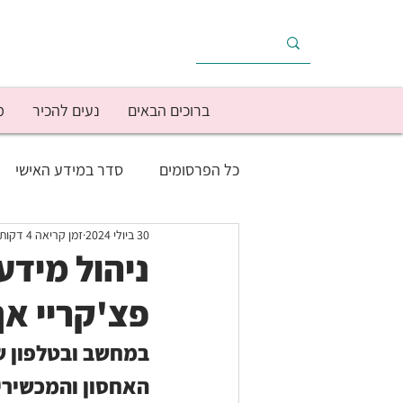
ברוכים הבאים
נעים להכיר
מ
כל הפרסומים
סדר במידע האישי
30 ביולי 2024
זמן קריאה 4 דקות
בריאות
הוצאות הבית
הכ
ניהול מידע 
פצ'קריי אך
מוטיבציה/יישום
מימוש יעדים
במחשב ובטלפון ש
האחסון והמכשירים
עסק עצמאי
צרכנות
תפק