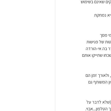
ים שאינם בשימוש 
יא נמחקת 
ות כגון תיקיית ההורדות DOWNLOADS, צילומי מסך 
תכן שמתחבאות גם הקלטות של פגישות 
ר בה אי-הורדה 
כחו שתייקו אותם 
ולאורך זמן הם 
ן המשותף גם 
(שלא לדבר על 
הטלפון...אבוי.