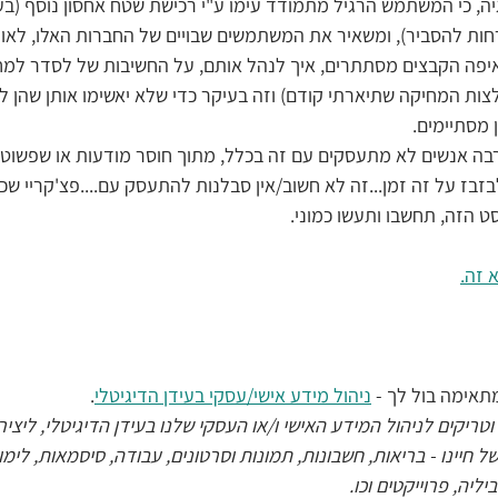
ה, כי המשתמש הרגיל מתמודד עימו ע"י רכישת שטח אחסון נוסף (בע
חות להסביר), ומשאיר את המשתמשים שבויים של החברות האלו, לאורך
יפה הקבצים מסתתרים, איך לנהל אותם, על החשיבות של לסדר למח
לצות המחיקה שתיארתי קודם) וזה בעיקר כדי שלא יאשימו אותן שהן ל
מסתיימים. 
הרבה אנשים לא מתעסקים עם זה בכלל, מתוך חוסר מודעות או שפשוט 
בזבז על זה זמן...זה לא חשוב/אין סבלנות להתעסק עם....פצ'קריי שכז
 הזה, תחשבו ותעשו כמוני.
 זה.
תאימה בול לך - 
ניהול מידע אישי/עסקי בעידן הדיגיטלי
. 
וטריקים לניהול המידע האישי ו/או העסקי שלנו בעידן הדיגיטלי, ליצי
חיינו - בריאות, חשבונות, תמונות וסרטונים, עבודה, סיסמאות, לימוד
ליה, פרוייקטים וכו.