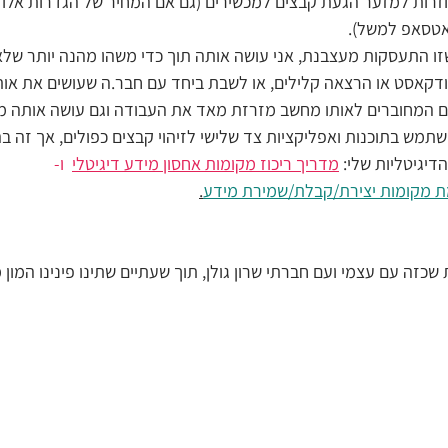
רות למזער הגעת קבצים למכשירים (גם אם המחיר של הגדרות אלו ה
ואטסאפ למשל).
זו התעסקות מעצבנת, אני עושה אותה תוך כדי משהו מהנה יותר שלא 
פודקאסט או הרצאה קלילים, או לשבת ביחד עם חבר.ה שעושים את אות
ם המחוברים לאותו מחשב מזרזת מאד את העבודה וגם עושה אותה מד
תמש בתוכנות ואפליקציות צד שלישי לזיהוי קבצים כפולים, אך זה ב
דיגיטליות שלי: 
מדריך ריכוז מקומות אחסון מידע דיגיטלי
  ו-
ת מקומות יצירת/קבלת/שמירת מידע
.
כזה עם עצמי ועם חברתי שרון גולן, תוך שעתיים שתינו פינינו המון 