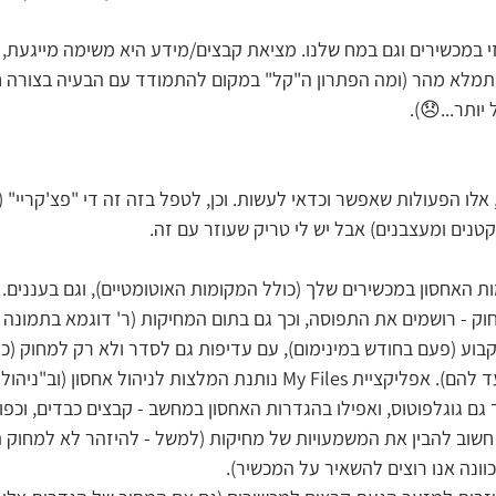
י במכשירים וגם במח שלנו. מציאת קבצים/מידע היא משימה מייגעת, 
תמלא מהר (ומה הפתרון ה"קל" במקום להתמודד עם הבעיה בצורה חכ
ותר...😞). 
לו הפעולות שאפשר וכדאי לעשות. וכן, לטפל בזה זה די "פצ'קריי" 
נים ומעצבנים) אבל יש לי טריק שעוזר עם זה.
ת האחסון במכשירים שלך (כולל המקומות האוטומטיים), וגם בעננים.
ק - רושמים את התפוסה, וכך גם בתום המחיקות (ר' דוגמא בתמונה 
בוע (פעם בחודש במינימום), עם עדיפות גם לסדר ולא רק למחוק (כ
קבצים למקום המיועד להם). אפליקציית My Files נותנת המלצות לניהול אחסו
 גם גוגלפוטוס, ואפילו בהגדרות האחסון במחשב - קבצים כבדים, וכפול
חשוב להבין את המשמעויות של מחיקות (למשל - להיזהר לא למחוק ת
וונה אנו רוצים להשאיר על המכשיר).