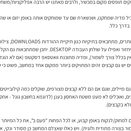
קים תופסים מקום במכשיר, ולרבים מאתנו יש הרבה אפליקציות/משחק
כיל מדיה שמחקנו, ושנשארת שם עד שמוחקים אותה באופן יזום או שה
, קבצים שרובם מיותרים, מתחבאים בתיקי
SCREENSHOTS, פח המיחזור ואפילו על שולחן העבודה DESKTOP. י
אין בכלל צורך לשמור), ומדיה מתוכנת וואטסאפ דסקטופ (אם לא הוגד
ם יש גם קבצים זהים המתויקים ביותר ממקום אחד במחשב, פשוט כי ש
גם מיילים, שגם אם הם ללא קבצים מצורפים, שוקלים כמה קילובייטים, 
ם, ואוכלים לא מעט משטח האחסון בענן (לדוגמא בחשבון גוגל - אחסו
מלא בקבצים).
למחוק/לנקות באופן קבוע, או לכל הפחות "פעם ב", את כל המיותר 
 בצורה מתודית ולוגית). ויש כאלו שאצלם המחשב כן מסודר ונקי, אך 