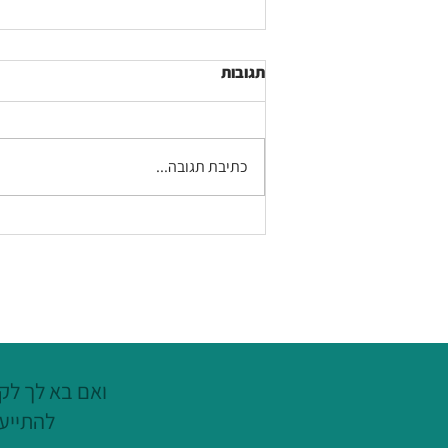
תגובות
כתיבת תגובה...
פרק 145 בפודקאסט המתקצבת:
לא בגלריה אך בהחלט בטלפון -
מיקומי המדיה הנסתרים של
וואטסאפ
ואם בא לך לקצ
להתייעץ