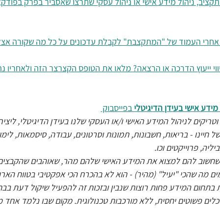
תקציב, ניהול מידע אישי או ניהול עסקי שתרצו שאסביר בפרק בפודק
 אחרי העמוד של "המתקצבת" לקבלת עדכונים על כל מה שקורה אצלי
יווי ייעוץ הדרכה או הרצאה? מלאו את הטופס הקצרצר הזה ולאחריו נ
מידע אישי בעידן הדיגיטלי
 בפייסבוק 
וטריקים לניהול המידע האישי ו/או העסקי שלנו בעידן הדיגיטלי, ליצי
חיינו - בריאות, חשבונות, תמונות וסרטונים, עבודה, סיסמאות, לימוד
ליה, פרוייקטים וכו.
שחשוב להם למצוא את המידע האישי שלהם מהר, שאוהבים שהקבצים 
ם מה שהכי "יעיל" (מהיר) - הוא לא בהכרח הכי אפקטיבי בטווח הארו
בתחום המידע פחות רוצות שנבין ובזכות זה להפעיל שיקול דעת בבח
כלים פשוטים יחסית, ללא מורכבות טכנולוגית. מקום שבו נלמד אחד מה