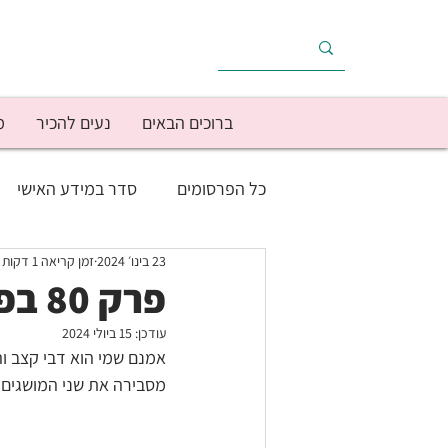
ברוכים הבאים
נעים להכיר
מ
כל הפרסומים
סדר במידע האישי
23 בינו׳ 2024
זמן קריאה 1 דקות
בריאות
הוצאות הבית
הכ
פרק 80 בפודקאסט המתקצבת: תקציב ותזרים
עודכן:
15 ביולי 2024
מוטיבציה/יישום
מימוש יעדים
אמנם שמי הוא דבי קצב ו
מסבירה את שני המושגים 
עסק עצמאי
צרכנות
תפק