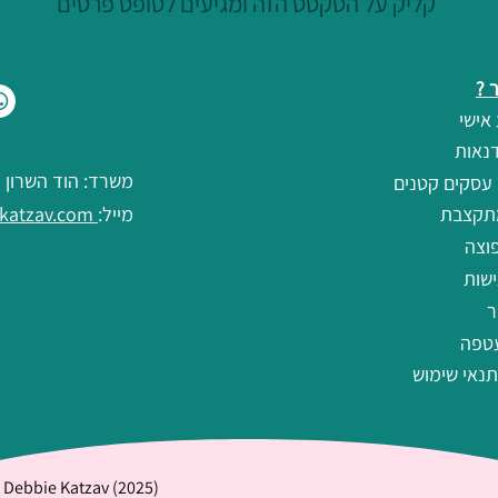
קליק על הטקסט הזה ומגיעים לטופס פרטים
 ?
אישי
נאות
משרד: הוד השרון
 עסקים קטנים
תקצבת
מייל:
debbie@debbiekatzav.com
וצה
שות
ר
טפה
תנאי שימוש
Debbie Katzav (2025)