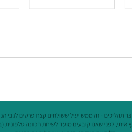
פרק 144 בפודקאסט המתקצבת:
כשקבוצת הוואטסאפ הופכת
לקראת
למערכת ניהול - והמידע מתחיל
עשיתי
ללכת לאיבוד
ר תהליכים - זה ממש יעיל ששולחים קצת פרטים לגבי הנוש
 איתי, לפני שאנו קובעים מועד לשיחת הכוונה טלפונית (ב