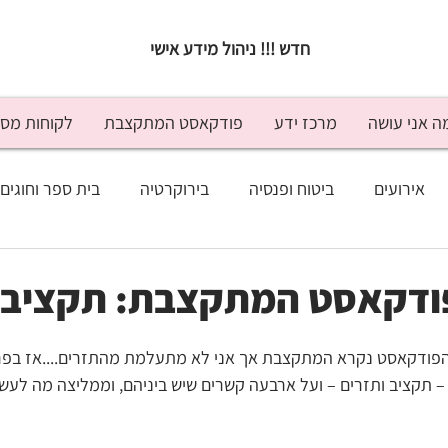
חדש !!! ניהול מידע אישי
ה אני עושה
מרכז ידע
פודקאסט המתקצבת
לקוחות מס
אירועים
ביטוח ופנסיה
בירוקרטיה
בית ספר וחוגים
נסה
זוגיות
חופש ונופש
טיפים לחיסכון
ילדים וכ
מעקב תקציבי
משפטי
מתנות
ניהול כלכלי
הפודקאסט נקרא המתקצבת אך אני לא מתעלמת מהתזרים....אז בפרק
– תקציב ותזרים – ועל ארבעה קשרים שיש ביניהם, וממליצה מה לעש
יד היועץ
בלוג
טלוויזיה
התראיינתי
כתבו עליי