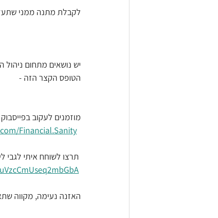
לקבלת מתנה ממני שתעזו
יש נושאים מתחום ניהול ה
הטופס הקצר הזה -
מוזמנים לעקוב בפייסבוק
com/Financial.Sanity 
 תרצו לשוחח איתי לגבי ל
/RuVzcCmUseq2mbGbA  
האזנה נעימה, מקווה שתא