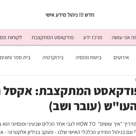
חדש !!! ניהול מידע אישי
ה אני עושה
מרכז ידע
פודקאסט המתקצבת
לקוחות מס
אירועים
ביטוח ופנסיה
בירוקרטיה
בית ספר וחוגים
נסה
זוגיות
חופש ונופש
טיפים לחיסכון
ילדים וכ
 60 בפודקאסט המתקצבת: אקסל 
עו"ש (עובר ושב)
מעקב תקציבי
משפטי
מתנות
ניהול כלכלי
פרק סולו פרקטי, סוג של מדריך "איך עושים"  HOW TO לגבי אחד הכלים שבעיני 
יד היועץ
בלוג
טלוויזיה
התראיינתי
כתבו עליי
וגם בניהול המידע הכלכלי האישי שלנו - מעקב בגיליון אלקטרוני - אק