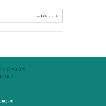
כתיבת תגובה...
פרק 42 בפודקאסט המתקצבת -
ניהול מידע אישי
ואם בא לך לקצ
להתייעץ
מה באתר