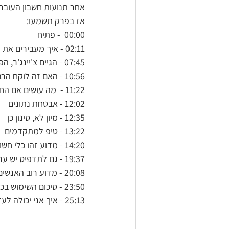
אחר תנועות חשבון העובר 
אז בפרק תשמעו:
00:00  - פתיח
02:11 - איך מעבירים את הנתונים מאתר הבנק לאקסל 
07:45 - הגיים צ'יינג'ר, הפעולה הנוספת שהופכת את הגיליון הזה לעוצמתי ביותר
10:56 - האם זה לוקח הרבה זמן?
11:22 -  מה עושים אם החשבון הוא בבנק שהוא רק באפליקציה
12:02 - אבטחת נתונים
12:35 - מיון לא, סינון כן
13:22 - טיפ למתקדמים
14:20 - מדוע זהו כלי חשוב וחזק
19:37 - גם לתדפיס יש ערך
20:08 - מדוע רוב האנשים לא עושים זאת
23:50 - סיכום השימוש בכלי
25:13 - איך אני יכולה לעזור לכם בזה, תודה וביי