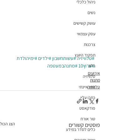
ניהול כלכלי
נשים
עושק קשישים
עסק עצמאי
צרכנות
תפקיד היועץ
#טלוויזיה
#עשותחשבון
#ילדים
#ימיהולדת
#ערוץ10
#מתנהבמעטפה
בלוג
אירועים
טלוויזיה
מתנות
התראיינתי
טלוויזיה
כתבו עליי
פודקאסט
טור אורח
הצג הכול
פוסטים קשורים
כלים לסדר במידע