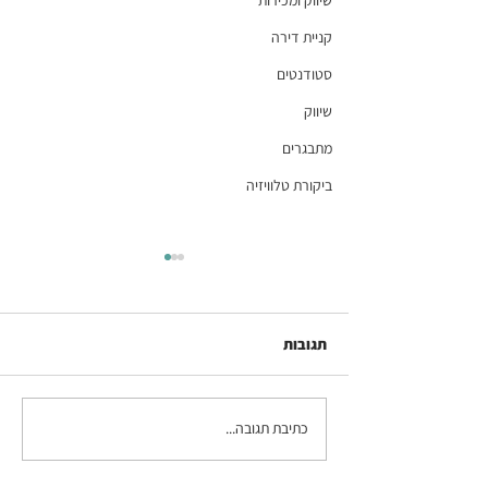
שיווק ומכירות
קניית דירה
סטודנטים
שיווק
מתבגרים
ביקורת טלוויזיה
תגובות
כתיבת תגובה...
פרק 127 בפודקאסט
המתקצבת: יד על התקציב -
על חשבוניות, טושל, ו - 6