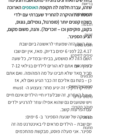
בחודשים האחרונים נהניתי מהמחשבה הנעימה 
בריאות
שזהו, עברה חלפה לה תקופת 
האוספים
 הארוכה 
הוצאות הבית
המטורפת והיקרה להחריד שעברתי עם ילדי 
כשהיו קטנים יותר (סופרגול, גומילום, גוגוס, 
הכנסה
בקוגן, פוקימון וכו – זוכרים?). והנה, משום מקום, 
זוגיות
הגיע הספינר.
את השם הזה שמעתי לראשונה ביום שבת 
חופש ונופש
22.4.17 לפני 6 ימים בדיוק. מאז, אין יום שבו 
טיפים לחיסכון
השם הזה לא מושמע, בביתי ובמדיה, כל שעה 
בערך. אם אתם לא הורים לילדים בגילאי 7-12 
ילדים וכסף
סביר מאד שלא תבינו על מה המהומה. ואם אתם 
מבצעים
כן – בטח גם אליכם זה כבר הגיע ואם לא, אז 
מוטיבציה/יישום
תחזיקו חזק כי זה יגיע מחר: צעצוע ה- must 
have האחרון, זה שבלעדיו חיי הילדים אינם חיים 
מימוש יעדים
ויש שטוענים גם שהוא אפילו עוזר להרגיע ילדים 
מעקב תקציבי
עם הפרעות קשב.
כרוניקה של שגעת הספינר  ב- 6 ימים:
משפטי
יום שבת – הילדים מראים לי באינטרנט מה זה 
מתנות
ספינר. אני מעלה פוסט, מבקשת מהחכמים 