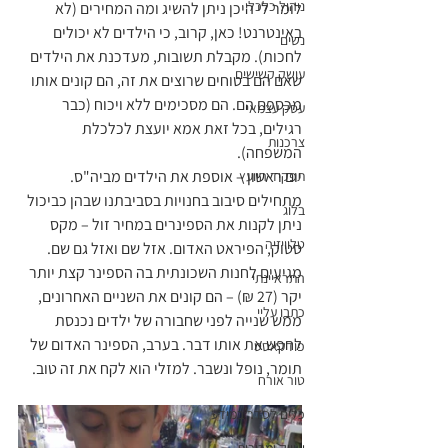
ניהול כלכלי
לומר לי היכן ניתן להשיג ומה המחירים (לא 
באינטרנט! כאן, קרוב, כי הילדים לא יכולים 
נשים
לחכות). מקבלת תשובות, מעדכנת את הילדים 
עושק קשישים
שאם הם בטוחים שרוצים את זה, הם קונים אותו 
מכספם הם. הם מסכימים ללא ויכוח (כבר 
עסק עצמאי
רגילים, בכל זאת אמא יועצת לכלכלת 
צרכנות
המשפחה).
יום ראשון – אוספת את הילדים מביה"ס. 
תפקיד היועץ
מתחילים סיבוב בחנויות בסביבתנו שבהן כביכול 
בלוג
ניתן לקנות את הספינרים במחיר זול – מקס 
טלוויזיה
סטוק, הפיראט האדום. אזל שם ואזל גם שם. 
מגיעים לחנות השכונתית בה הספינר קצת יותר 
התראיינתי
יקר (27 ₪) – הם קונים את השניים האחרונים, 
כתבו עליי
ממש שנייה לפני שחבורה של ילדים נכנסת 
לחפש את אותו דבר. בערב, הספינר האדום של 
פודקאסט
תומר, נופל ונשבר. למזלי הוא לקח את זה טוב.
טור אורח
כלים לסדר במידע