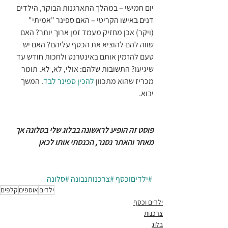
יום חמישי – במהלך התארגנות הבוקר, הילדים 
דנים באישו הקריטי – האם ספינר "אמיתי" 
(ויקר) אכן מחזיק מעמד זמן ארוך יותר? האם 
שווה להם להוציא את הכסף עליהם? האם יש 
טעם להזמין אותם באינטרנט ולחכות חודש עד 
שיגיעו? התשובות שלהם: אולי, לא, לא. תומר 
מכריז שהוא מתכוון 
להכין ספינר לבד
. המשך 
יבוא.
פוסט זה הופיע לראשונה בבלוג שלי בסלונה אך 
מאחר והאתר נסגר, הכנסתי אותו לכאן
#ילדיםוכסף
#צרכנותנבונה
#סלונה
ילדים
אוספים
קלפים
ילדים וכסף
צרכנות
בלוג