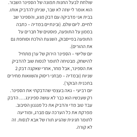
שולחת לבעל החנות תמונה של הספינר השבור. 
הוא אומר לי שזה לא שבר, שניתן להדביק אותו. 
בבית אני מדביקה עם דבק מגע, והספינר שב 
לחיים. ליום שלם. (ובינתיים במדיה – כתבה 
בממון על התופעה, פוסטים של חברים על 
התופעה בפייסבוק, השגעת הולכת וסוחפת גם 
את ההורים).
יום שלישי – הספינר הירוק של ערן מתחיל 
להישחק. מבטיחה לתומר לנסות שוב להדביק 
את הספינר, אבל מחר, אחרי שאקנה דבק 2 
שניות (ובמדיה – מבחני ריסוק והשוואות מחירים 
בתכנית הבוקר).
יום רביעי – גאה בעצמי שהדבקתי את הספינר. 
רק שעכשיו הוא כבר לא עושה ספינינג…. הדבק 
עבד טוב מדי והדביק את כל מנגנון הסיבוב. 
מפרקת את כל הערכה עם מברג, ומודיעה 
לתומר חגיגית שהגיע תורו של אבא לנסות. זה 
לא קורה.