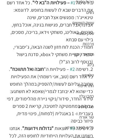
ניהול כלכלי
1. רשימה 
#1
– פעילויות ה"בא לי"
. כל אחד רשם 
את הדברים שבא לו לעשות בחופש. לדוגמא:
נשים
טינאייג'ר: מפגשים אצל חברים, שינה 
עושק קשישים
אצלנו/אצל חברים, פגישות בגינה, אוכל בחוץ, 
סרטים, באולינג, משחקי וידאו, בריכה, מסכים, 
עסק עצמאי
בילוי עם סבתא
צרכנות
חמודי: הכנת לוח חזון לשנה הבאה, ג'ימבורי, 
ספארי, קניית משחקי ל xbox, סדנת בישול 
תפקיד היועץ
(בנוסף לרוב הנ"ל)
בלוג
2. רשימה 
#2
 – פעילויות ה"
חובה ואל תתווכח"
. 
טלוויזיה
כל אחד רשם (טוב, אני רשמתי) את הפעילויות 
שחובה עליהם לעשות/להספיק במהלך החופש 
התראיינתי
כדי שהוא לא יבוזבז לגמרי/שאמא לא תשתגע:
כתבו עליי
סידור החדר, סידור/ניקוי ניירת מהלימודים, דפי 
עבודה במתמטיקה לחטיבה, קריאת 2 ספרים 
פודקאסט
בעברית ו- 1 באנגלית (לפחות), פינוי מדיח, 
טור אורח
פיזור כביסה
כלים לסדר במידע
3. רשימה 
#3
  הוצאות 
"גדולות וידועות"
. אנחנו 
רשמנו את העלויות הייחודיות לחופש הזה, לכל 