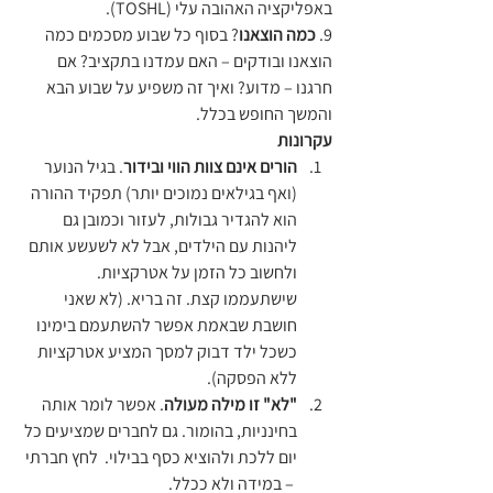
באפליקציה האהובה עלי (TOSHL).
9.
 כמה הוצאנו
? בסוף כל שבוע מסכמים כמה 
הוצאנו ובודקים – האם עמדנו בתקציב? אם 
חרגנו – מדוע? ואיך זה משפיע על שבוע הבא 
והמשך החופש בכלל.
עקרונות
הורים אינם צוות הווי ובידור
. בגיל הנוער 
(ואף בגילאים נמוכים יותר) תפקיד ההורה 
הוא להגדיר גבולות, לעזור וכמובן גם 
ליהנות עם הילדים, אבל לא לשעשע אותם 
ולחשוב כל הזמן על אטרקציות. 
שישתעממו קצת. זה בריא. (לא שאני 
חושבת שבאמת אפשר להשתעמם בימינו 
כשכל ילד דבוק למסך המציע אטרקציות 
ללא הפסקה).
"לא" זו מילה מעולה
. אפשר לומר אותה 
בחינניות, בהומור. גם לחברים שמציעים כל 
יום ללכת ולהוציא כסף בבילוי.  לחץ חברתי 
 – במידה ולא ככלל.