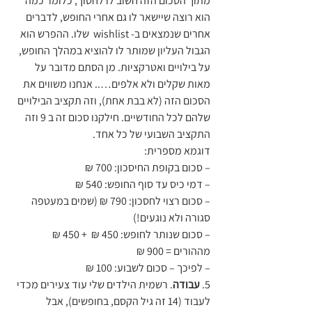
מתוך הסכום הזה חשוב לו לחסוך, כלומר כמה 
הוא רוצה שיישאר לו גם אחרי החופש, לדברים 
אחרים שנמצאים ב- wishlist  שלו. ההפרש הוא 
הגבול העליון שמותר לו להוציא במהלך החופש, 
על בילויים ואטרקציות. מן הסתם מדובר על 
מאות שקלים ולא אלפים….. אנחנו משווים את 
הסכום הזה (לא בבת אחת), וזה תקציב הבילויים 
שלהם לכל החודשיים. חילקנו סכום זה ב 9 וזה 
התקציב השבועי של כל אחד.
דוגמא מספרית:
– סכום בקופת החיסכון: 700 ₪
– דמי כיס עד סוף החופש: 540 ₪
– סכום רצוי לחסכון: 790 ₪ (שמים במעטפה 
סגורה ולא נוגעים!)
– סכום שנותר לחופש: 450 ₪  + 450 ₪ 
מההורים = 900 ₪
– לפיכך – סכום לשבוע: 100 ₪
5.
 עבודה
. רשמית הילדים שלי עוד צעירים מכדי 
לעבוד (14 זה גיל הקסם, בחופשים), אבל 