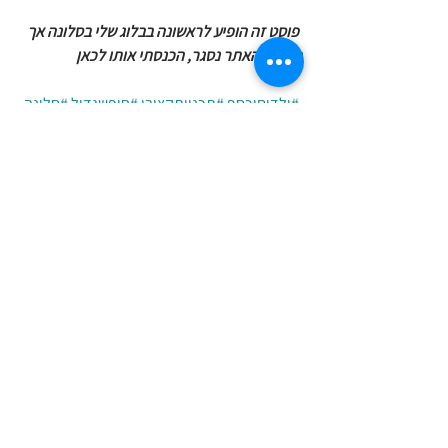
פוסט זה הופיע לראשונה בבלוג שלי בסלונה אך 
מאחר והאתר נסגר, הכנסתי אותו לכאן
#ילדיםוכסף
#תכנוןתקציבי
#חופשגדול
#סלונה
ילדים
חופש גדול
חופש ונופש
טיפים לחיסכון
ילדים וכסף
הצג הכול
פוסטים קשורים