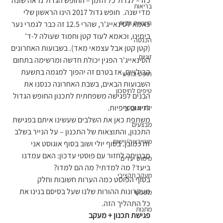
כזו – לגדול כל הזמן – החופש הגדול נראה שונה 
בריאות
מדי שנה.  חופש גדול 2017 הינו הראשון שלי 
הוצאות הבית
כאמא לטינאייג'ר, שהרי 12.5 זה כבר לגמרי נער 
בימינו, וכאמא לעוד קטן וחמוד שעולה ל-ד' 
הכנסה
(קטן קטן אבל עצמאי מאד). בשבועות האחרונים 
זוגיות
הטינאייג'ר הפגין יכולת חדשה ומרשימה בתחום 
הבילויים, אז בטרם זה יהפוך למגמה בתשעת 
חופש ונופש
השבועות הבאים, בשבת האחרונה כנסנו את 
טיפים לחיסכון
הבנים לפגישה משפחתית לתכנון החופש הגדול 
ותיאום ציפיות.
ילדים וכסף
משתפת כאן את השלבים שעשינו איתם בפגישת 
מבצעים
התכנון, והתוצאות של התכנון – על הנייר בשלב 
מוטיבציה/יישום
זה כמובן. בסוף יולי ושוב בסוף אוגוסט אני 
מבטיחה לחזור עם פוסטי עדכון: האם עמדנו 
מימוש יעדים
ביעד? מה למדתי? מה הם למדו?
מעקב תקציבי
בסוף הפוסט כמה הערות חשובות וחלק 
מעקרונות ההורות שלנו שעל בסיסם בנינו את 
משפטי
כל התהליך הזה.
מתנות
פגישת תכנון + מעקב