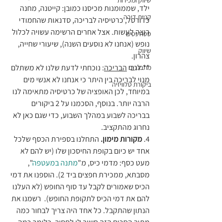
שיווק ומכירות
ילד, שממומנות מכיסנו כמובן: קייטנה, מחנה 
קניית דירה
כדורסל, כרטיסיה לבריכה, סדנאות שהחמודי 
רוצה לעשות. אצל אחרים הרשימה עשויה לכלול 
סטודנטים
נופש (אנחנו לא נוסעים השנה), שיעורי שחייה, 
שיווק
צהרון.
** לגבי 
הבריכה
: נוכחתי לדעת שלנו לא משתלם 
מתבגרים
מנוי לבריכה בין היתר כי אנחנו לא אנשי מים 
ביקורת טלוויזיה
במיוחד, לכן האופציה של כרטיסיה מתאימה לנו 
הרבה יותר. בנוסף, הסכמנו על 2 ביקורים 
בבריכה לשבוע במהלך השבוע, כדי שגם כאן לא 
נחרוג מהתקציב.
4.
 מקורות מימון.
 התחלנו בספירת הכסף שלכל 
אחד יש כיום בקופת החיסכון שלו (יש להם לא 
מעט כסף: מדמי כיס, מ"
מתנה במעטפה
", 
מסבתא, ממכירת חפצים ביד 2). הוספנו את דמי 
הכיס שאמורים לקבל עד סוף החופש (לא העלנו 
להם את דמי הכיס לתקופת החופש).  רשמנו את 
הנתון שהתקבל. כל אחד היה צריך לבחור כמה 