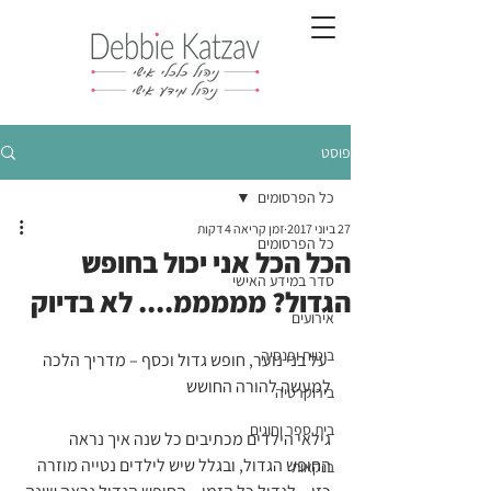
פוסט
כל הפרסומים
27 ביוני 2017
זמן קריאה 4 דקות
כל הפרסומים
הכל הכל אני יכול בחופש
סדר במידע האישי
הגדול? מממממ.... לא בדיוק
אירועים
ביטוח ופנסיה
 על בני נוער, חופש גדול וכסף – מדריך הלכה 
למעשה להורה החושש 
בירוקרטיה
בית ספר וחוגים
גילאי הילדים מכתיבים כל שנה איך נראה 
החופש הגדול, ובגלל שיש לילדים נטייה מוזרה 
בנקאות