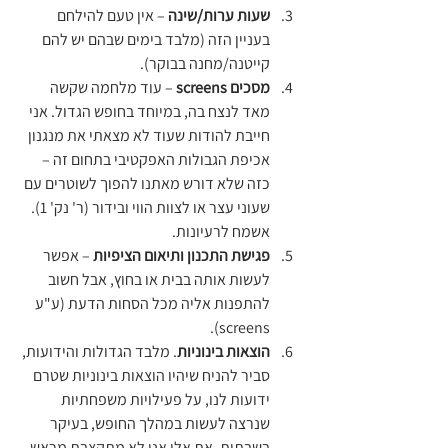
שעות ערות/שינה 
– אין טעם להילחם 
בעניין הזה (מלבד בימים שבהם יש להם 
קייטנה/מחנה בבוקר).
מסכים screens
 – עוד מלחמה שקשה 
מאד לנצח בה, במיוחד בחופש הגדול. אני 
חייבת להודות שעוד לא מצאתי את מנגנון 
אכיפת הגבולות האפקטיבי בתחום זה – 
כזה שלא דורש מאתנו להפוך לשוטרים עם 
שעוני עצר או לצוות הווי ובידור (ר' נק' 1). 
אשמח לרעיונות.
פגישת התכנון ותיאום הציפיות
 – אפשר 
לעשות אותה בבית או בחוץ, אבל חשוב 
להתפנות אליה מכל הסחות הדעת (ע"ע 
screens).
הוצאות בינוניות
. מלבד הגדולות והידועות, 
סביר להניח שיהיו הוצאות בינוניות שטרם 
ידועות לנו, על פעילויות משפחתיות 
שנרצה לעשות במהלך החופש, בעיקר 
בשבתות. את אלו אני לא מתקצבת מראש, 