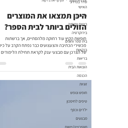
23 ביולי 2015
זמן קריאה 1 דקות
סדר במידע
האישי
היכן תמצאו את המוצרים
אירועים
ביטוח ופנסיה
הזולים ביותר לבית הספר?
בירוקרטיה
חופשת הקיץ עוד רחוקה מלהסתיים, אך ברשתות
בית ספר וחוגים
מכשירי הכתיבה והצעצועים כבר נפתח הקרב על כיס
בנקאות
של הצרכן עם מבצעי ענק לקראת תחילת הלימודים
בריאות
ב-1...
הוצאות הבית
הכנסה
זוגיות
חופש ונופש
טיפים לחיסכון
ילדים וכסף
מבצעים
מוטיבציה/יישום