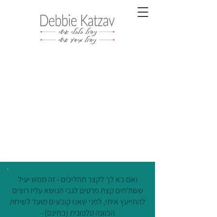
ואם בא לך לקצר תהליכים - זה ממש יעיל
ששולחים קצת פרטים לגבי הנושא עליו רוצים
להתייעץ איתי, לפני שאנו קובעים מועד לשיחת
הכוונה טלפונית (בחינם) -