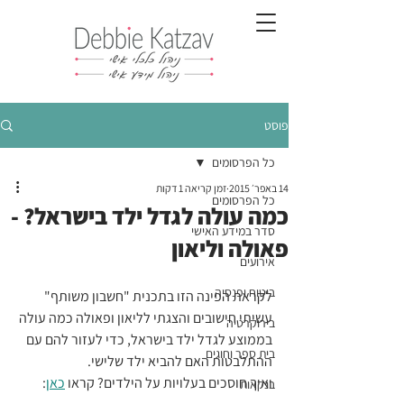
פוסט
כל הפרסומים
14 באפר׳ 2015
זמן קריאה 1 דקות
כל הפרסומים
כמה עולה לגדל ילד בישראל? -
סדר במידע האישי
פאולה וליאון
אירועים
ביטוח ופנסיה
לקראת הפינה הזו בתכנית "חשבון משותף"  
עשיתי חישובים והצגתי לליאון ופאולה כמה עולה 
בירוקרטיה
בממוצע לגדל ילד בישראל, כדי לעזור להם עם 
בית ספר וחוגים
ההתלבטות האם להביא ילד שלישי.
ואיך חוסכים בעלויות על הילדים? קראו 
כאן
: 
בנקאות