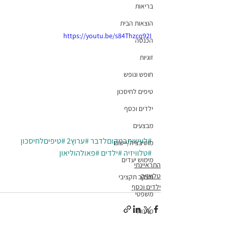
בריאות
הוצאות הבית
https://youtu.be/s84Thzcq92I
הכנסה
זוגיות
חופש ונופש
טיפים לחיסכון
ילדים וכסף
מבצעים
#לעשותבמקוםלדבר
#ערוץ2
#טיפיםלחיסכון
מוטיבציה/יישום
#טלוויזיה
#ילדים
#פאולהוליאון
מימוש יעדים
התראיינתי
טלוויזיה
מעקב תקציבי
ילדים וכסף
משפטי
מתנות