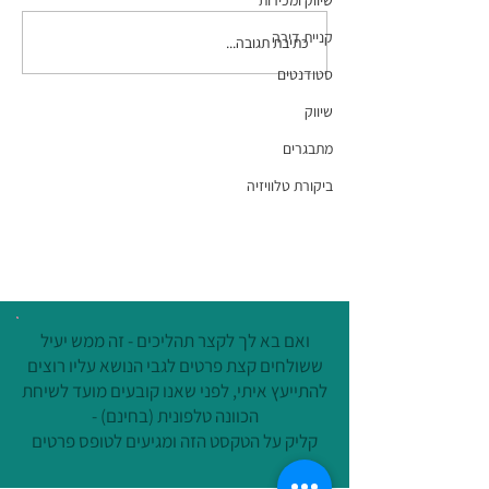
שיווק ומכירות
קניית דירה
כתיבת תגובה...
פרק 131 בפודקאסט
המתקצבת: לא מתפנקים אך
סטודנטים
לא סוגרים (את החודש). מה
שיווק
עושים?
מתבגרים
ביקורת טלוויזיה
ואם בא לך לקצר תהליכים - זה ממש יעיל
ששולחים קצת פרטים לגבי הנושא עליו רוצים
להתייעץ איתי, לפני שאנו קובעים מועד לשיחת
הכוונה טלפונית (בחינם) -
קליק על הטקסט הזה ומגיעים לטופס פרטים