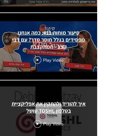
סיעור מוחות #11: כמה אנחנו
מפסידים בגלל חוסר סדר? עם דבי
קצב - המתקצבת
Play Video
איך להוריד ולהתקין את אפליקציית
טושל TOSHL בטלפון
Play Video