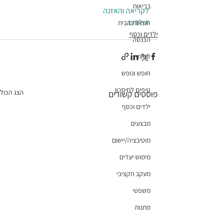
בריאות
לקריאה והאזנה
#ילדים
הוצאות הבית
ילדים וכסף
הכנסה
זוגיות
חופש ונופש
טיפים לחיסכון
הצג הכול
פוסטים קשורים
ילדים וכסף
מבצעים
מוטיבציה/יישום
מימוש יעדים
מעקב תקציבי
משפטי
מתנות