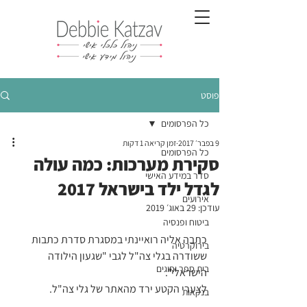
פוסט
כל הפרסומים
9 בפבר׳ 2017
זמן קריאה 1 דקות
כל הפרסומים
סקירת מערכות: כמה עולה
סדר במידע האישי
לגדל ילד בישראל 2017
אירועים
עודכן:
29 באוג׳ 2019
ביטוח ופנסיה
כתבה אליה רואיינתי במסגרת סדרת כתבות 
בירוקרטיה
ששודרה בגלי צה"ל לגבי "שגעון הילודה 
בית ספר וחוגים
הישראלי".
לצערי הקטע ירד מהאתר של גלי צה"ל.
בנקאות