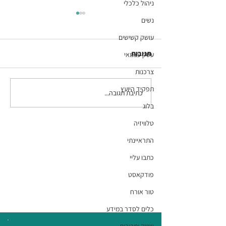
ניהול כלכלי
נשים
עושק קשישים
תגובות
עסק עצמאי
צרכנות
תפקיד היועץ
כתיבת תגובה...
פרק 87 בפודקאסט
המתקצבת: אוטיזם, הורות
בלוג
ויזמות - עם טל בנסמן
טלוויזיה
התראיינתי
כתבו עליי
פודקאסט
טור אורח
כלים לסדר במידע