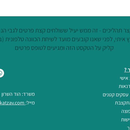
ר תהליכים - זה ממש יעיל ששולחים קצת פרטים לגבי הנוש
 איתי, לפני שאנו קובעים מועד לשיחת הכוונה טלפונית (ב
קליק על הטקסט הזה ומגיעים לטופס פרטים
 ?
אישי
נאות
משרד: הוד השרון
 עסקים קטנים
תקצבת
מייל:
debbie@debbiekatzav.com
וצה
שות
ר