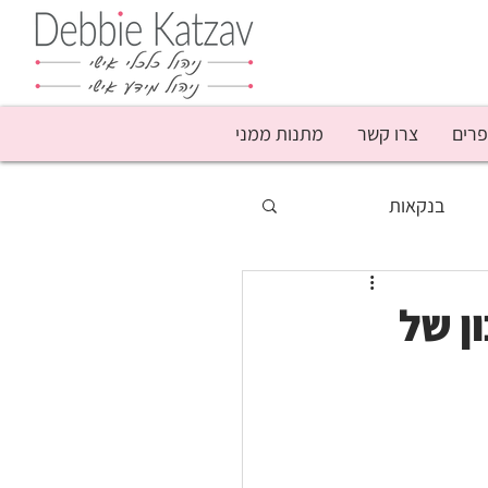
פרים
צרו קשר
מתנות ממני
בנקאות
סף
מבצעים
ן של
נשים
עושק קשישים
פודקאסט