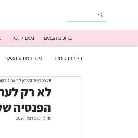
ברוכים הבאים
נעים להכיר
מ
כל הפרסומים
סדר במידע האישי
29 במרץ 2015
זמן קריאה 1 דקות
בריאות
הוצאות הבית
הכ
לא רק לעת 
הפנסיה של
מוטיבציה/יישום
מימוש יעדים
עודכן:
16 בדצמ׳ 2020
עסק עצמאי
צרכנות
תפק