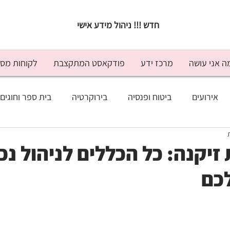
חדש !!! ניהול מידע אישי
ה אני עושה
מרכז ידע
פודקאסט המתקצבת
לקוחות מס
אירועים
ביטוח ופנסיה
בירוקרטיה
בית ספר וחוגים
נסה
זוגיות
חופש ונופש
טיפים לחיסכון
ילדים וכ
זיקנה: כל הכללים לניהול נכו
כם
מעקב תקציבי
משפטי
מתנות
ניהול כלכלי
יד היועץ
בלוג
טלוויזיה
התראיינתי
כתבו עליי