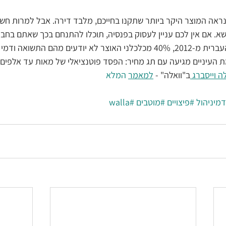
נראה המוצר היקר ביותר שתקנו בחייכם, מלבד דירה. אבל למרות חשיבו
א. אם אין לכם עניין לעסוק בפנסיה, תוכלו להתנחם בכך שאתם בחבר
מחקר של האוניברסיטה העברית מ-2012, 40% מכלכלני האוצר לא יודעים מהם התש
 העיניים מגיעה עם תג מחיר: הפסד פוטנציאלי של מאות עד אלפים 
ה וייסברג 
ב"וואלה" - 
למאמר
 המלא
מיניהול
#פיצויים
#מוטבים
#walla