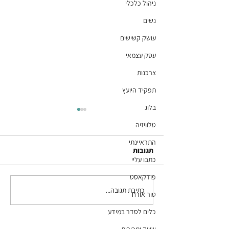
ניהול כלכלי
נשים
עושק קשישים
עסק עצמאי
צרכנות
תפקיד היועץ
בלוג
טלוויזיה
התראיינתי
תגובות
כתבו עליי
פודקאסט
כתיבת תגובה...
פרק 133 בפודקאסט
טור אורח
לא מתפנקים אך
המתקצבת: "שעות מחשב" -
כלים לסדר במידע
משימות הסדר שאי-אפשר
לעשות מהטלפון