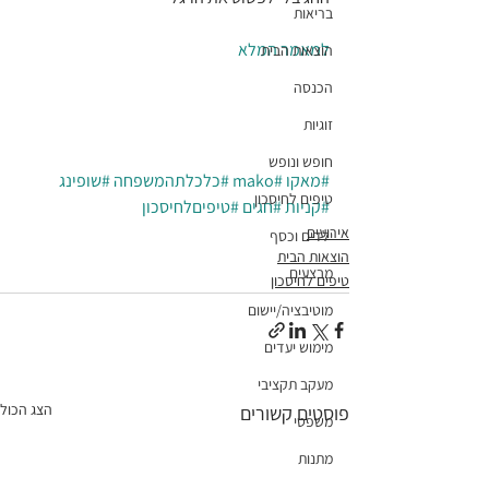
בריאות
למאמר המלא
הוצאות הבית
הכנסה
זוגיות
חופש ונופש
#מאקו
#mako
#כלכלתהמשפחה
#שופינג
טיפים לחיסכון
#קניות
#חגים
#טיפיםלחיסכון
אירועים
ילדים וכסף
הוצאות הבית
מבצעים
טיפים לחיסכון
מוטיבציה/יישום
מימוש יעדים
מעקב תקציבי
הצג הכול
פוסטים קשורים
משפטי
מתנות