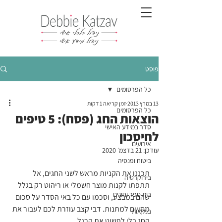
פוסט
כל הפרסומים
13 במרץ 2013
זמן קריאה 1 דקות
כל הפרסומים
הוצאות החג (פסח): 5 טיפים
סדר במידע האישי
לחיסכון
אירועים
עודכן:
21 בדצמ׳ 2020
ביטוח ופנסיה
תכננו את הקניות מראש לשני החגים, אל 
בירוקרטיה
תתפתו לקנות מוצר חשמלי או ריהוט רק בגלל 
בית ספר וחוגים
שהם במבצע, וסכמו עם כל באי הסדר על סכום 
מסויים למתנות. דבי קצב עוזרת לכם לעבור את 
בנקאות
החג בלי לפשוט את הרגל