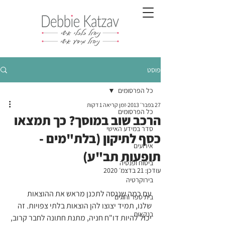
פוסט
כל הפרסומים
27 בפבר׳ 2013
זמן קריאה 1 דקות
כל הפרסומים
הרכב שוב במוסך? כך תמצאו
סדר במידע האישי
כסף לתיקון (בלת"מים -
אירועים
תופעות תב"ע)
ביטוח ופנסיה
עודכן:
21 בדצמ׳ 2020
בירוקרטיה
עם כמה שננסה לתכנן מראש את ההוצאות 
בית ספר וחוגים
שלנו, תמיד יצוצו להן הוצאות בלתי צפויות. זה 
בנקאות
יכול להיות דו"ח חניה, מתנת חתונה לחבר קרוב, 