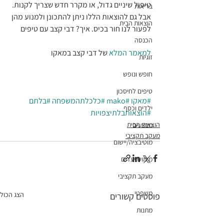
טיפול שיניים גדול, או מקרר חדש שצריך לקנות. 
בריאות
אבל גם להוצאות הללו ניתן להתכונן ולמנוע מהן 
הוצאות הבית
לפעור לנו חור בכיס. איך? דבי קצב עם טיפים
הכנסה
למאמר המלא
 של דבי קצב במאקו
זוגיות
חופש ונופש
טיפים לחיסכון
#מאקו
#mako
#כלכלתהמשפחה
#בלתם
ילדים וכסף
#הוצאותבלתיצפויות
הוצאות הבית
מבצעים
מעקב תקציבי
מוטיבציה/יישום
מימוש יעדים
מעקב תקציבי
משפטי
הצג הכול
פוסטים קשורים
מתנות