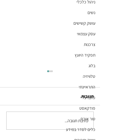
ניהול כלכלי
נשים
עושק קשישים
עסק עצמאי
צרכנות
תפקיד היועץ
בלוג
טלוויזיה
התראיינתי
תגובות
כתבו עליי
פודקאסט
טור אורח
כתיבת תגובה...
פרק 133 בפודקאסט
המתקצבת: "שעות מחשב" -
כלים לסדר במידע
משימות הסדר שאי-אפשר