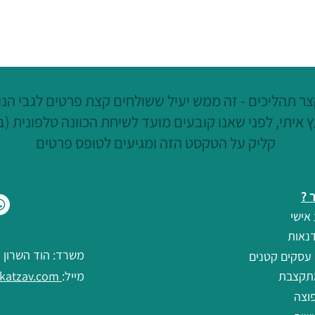
התנדבות כהשקעה - השליחות
לא מת
של יעל מיינפלד באוגנדה
החודש
ר תהליכים - זה ממש יעיל ששולחים קצת פרטים לגבי הנוש
 איתי, לפני שאנו קובעים מועד לשיחת הכוונה טלפונית (ב
קליק על הטקסט הזה ומגיעים לטופס פרטים
 ?
אישי
נאות
משרד: הוד השרון
 עסקים קטנים
תקצבת
מייל:
debbie@debbiekatzav.com
וצה