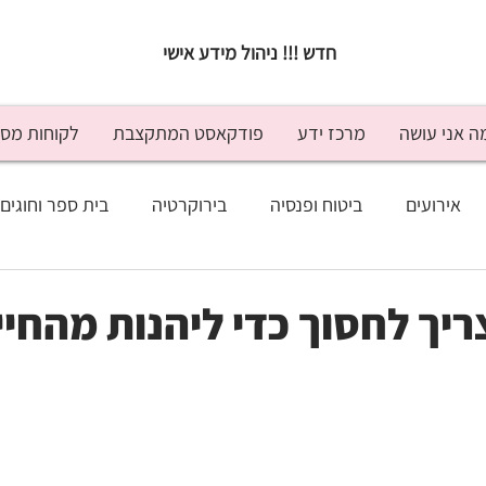
חדש !!! ניהול מידע אישי
ה אני עושה
מרכז ידע
פודקאסט המתקצבת
לקוחות מס
אירועים
ביטוח ופנסיה
בירוקרטיה
בית ספר וחוגים
נסה
זוגיות
חופש ונופש
טיפים לחיסכון
ילדים וכ
יך לחסוך כדי ליהנות מהחיי
מעקב תקציבי
משפטי
מתנות
ניהול כלכלי
יד היועץ
בלוג
טלוויזיה
התראיינתי
כתבו עליי