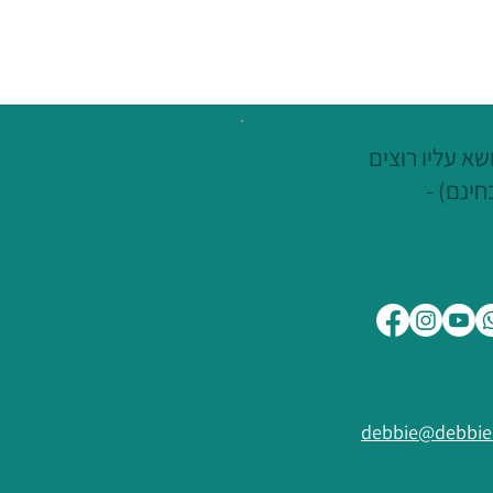
פנקים אך לא סוגרים (את
). מה עושים?
א עליו רוצים
חינם) -