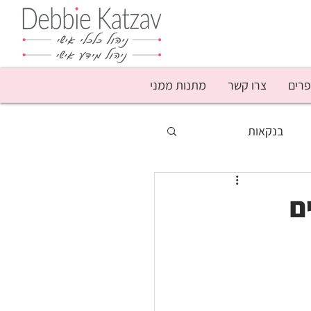
פרים
צרו קשר
מתנות ממני
בנקאות
סף
מבצעים
ם
נשים
עושק קשישים
פודקאסט