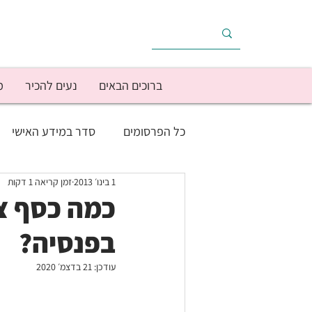
ברוכים הבאים
נעים להכיר
מ
כל הפרסומים
סדר במידע האישי
1 בינו׳ 2013
זמן קריאה 1 דקות
בריאות
הוצאות הבית
הכ
כמה כסף צר
בפנסיה?
מוטיבציה/יישום
מימוש יעדים
עודכן:
21 בדצמ׳ 2020
עסק עצמאי
צרכנות
תפק