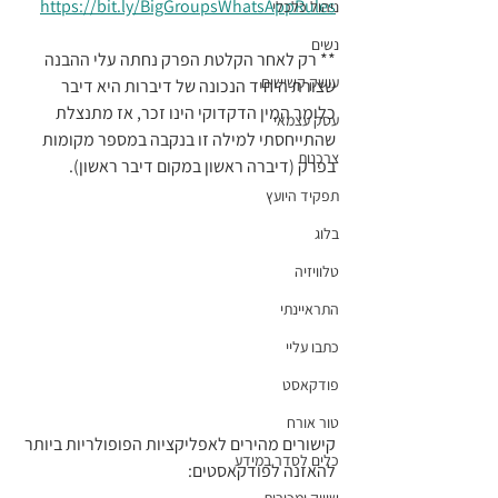
https://bit.ly/BigGroupsWhatsAppRules
ניהול כלכלי
נשים
** רק לאחר הקלטת הפרק נחתה עלי ההבנה 
עושק קשישים
שצורת היחיד הנכונה של דיברות היא דיבר 
כלומר המין הדקדוקי הינו זכר, אז מתנצלת 
עסק עצמאי
שהתייחסתי למילה זו בנקבה במספר מקומות 
צרכנות
בפרק (דיברה ראשון במקום דיבר ראשון).
תפקיד היועץ
בלוג
טלוויזיה
התראיינתי
כתבו עליי
פודקאסט
טור אורח
קישורים מהירים לאפליקציות הפופולריות ביותר 
כלים לסדר במידע
להאזנה לפודקאסטים: