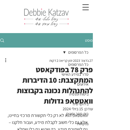
פוסט
כל הפרסומים
27 בדצמ׳ 2023
זמן קריאה 2 דקות
כל הפרסומים
פרק 78 בפודקאסט
סדר במידע האישי
המתקצבת: 10 הדיברות
אירועים
להתנהלות נכונה בקבוצות
ביטוח ופנסיה
וואטסאפ גדולות
בירוקרטיה
עודכן:
15 ביולי 2024
בית ספר וחוגים
וואטסאפ הוא לא רק כלי תקשורת מרכזי בחיינו, 
אלא גם כלי חשוב לקבלת מידע, ועבור חלקנו – 
בנקאות
גם לשמירת מידע. רק שהוא גם כלי שמלא 