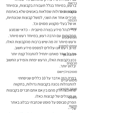
בריאות
ברעש, במיוחד בגלל תעבורה בקבוצות, ובמיוחד 
בקבוצות גדולות שמלאות באנשים שלא באתמת 
הוצאות הבית
מכירים אחד את השני, למשל קבוצות שכונתיות, 
הכנסה
או של בעלי מקצוע מסוים וכו'. 
זוגיות
כדי לנהל מידע בצורה מיטבית – כדאי שנמנע 
ממקומות עם הרבה רעש, במיוחד רעש מיותר. 
חופש ונופש
ורעש מיותר זה מה שיש ברבות מהקבוצות האלו. 
טיפים לחיסכון
מרוב רעש אנו עלולים לפספס מידע חשוב.
אם כל אחד מאתנו יתחיל להתנהל קצת יותר 
ילדים וכסף
נכון בקבוצות האלו, הרעש יפחת והמידע החשוב 
מבצעים
יבלוט יותר.
מוטיבציה/יישום
בפרק הזה אדבר על 10 כללים שניסחתי 
מימוש יעדים
להתנהלות נכונה בקבוצות גדולות, בתקווה 
מעקב תקציבי
שתאמצו חלק מהם בין אם אתם חברים בקבוצות 
או מנהלים של קבוצות כאלו. 
משפטי
הפרק מבוסס על פוסט שכתבתי בבלוג באתר 
מתנות
שלי – 