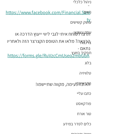
ניהול כלכלי
 - 
נשים
https://www.facebook.com/Financial.Sani
ty
עושק קשישים
עסק עצמאי
תרצו לשוחח איתי לגבי ליווי ייעוץ הדרכה או 
הרצאה? מלאו את הטופס הקצרצר הזה ולאחריו 
צרכנות
נתאם -
תפקיד היועץ
https://forms.gle/RuVzcCmUseq2mbGbA
בלוג
טלוויזיה
התראיינתי
האזנה נעימה, מקווה שתיישמו!
כתבו עליי
פודקאסט
טור אורח
כלים לסדר במידע