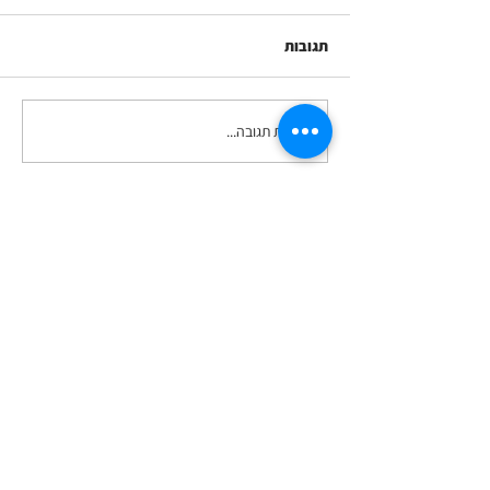
תגובות
כתיבת תגובה...
איך נערכים כלכלית לקניות
לשנת הלימודים החדשה -
ראיון ברדיו תל אביב 102
ואם בא לך לקצר תהליכים - זה ממש יעיל
ששולחים קצת פרטים לגבי הנושא עליו רוצים
להתייעץ איתי, לפני שאנו קובעים מועד לשיחת