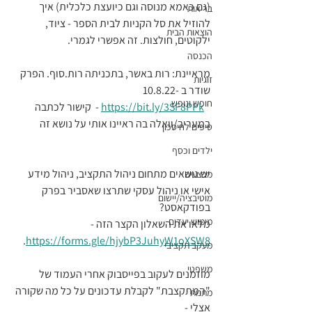
(גם כאמא מנוסה וגם כיועצת כלכלית) איך 
בריאות
להוזיל את סל הקניות לבית הספר - ציוד, 
הוצאות הבית
ילקוטים, חולצות. זה אפשרי לגמרי. 
הכנסה
מראיינת: רות באשר, בתכניתה רות.סוף. הפרק 
זוגיות
שודר ב -10.8.22
חופש ונופש
https://bit.ly/3SF8PPk
 -  קישור לכתבה 
במעריב/וואלה בה ראיינו אותי על נושא זה  
טיפים לחיסכון
ילדים וכסף
יש נושאים מתחום ניהול התקציב, ניהול מידע 
מבצעים
אישי או ניהול עסקי שתרצו שאסביר בפרק 
מוטיבציה/יישום
בפודקאסט? 
מימוש יעדים
מלאו את השאלון הקצר הזה -  
. 
https://forms.gle/hjybP3JuhyW1oXSW8
מעקב תקציבי
משפטי
מוזמנים לעקוב בפייסבוק אחרי העמוד של 
"המתקצבת" לקבלת עדכונים על כל מה שקורה 
מתנות
אצלי - 