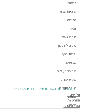
בריאות
הוצאות הבית
הכנסה
זוגיות
חופש ונופש
טיפים לחיסכון
ילדים וכסף
מבצעים
מוטיבציה/יישום
מימוש יעדים
מעקב תקציבי
#טלוויזיה
#חדשות10
#ילדים
#ניהולכלכלי
טלוויזיה
משפטי
התראיינתי
מתנות
הוצאות הבית