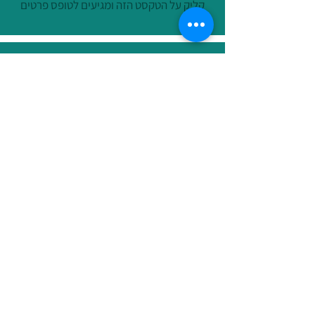
קליק על הטקסט הזה ומגיעים לטופס פרטים
מה באתר ?
ניהול מידע אישי
הרצאות וסדנאות
ניהול ותפעול לבעלי עסקים קטנים
פודקאסט המתקצבת
רישום לתפוצה
הצהרת נגישות
צרו קשר
מתנה במעטפה