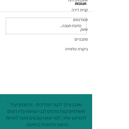
שיווק ומכירות
תגובות
קניית דירה
סטודנטים
כתיבת תגובה...
חופש בא לעבודה (כתבה
שיווק
בישראל היום)
מתבגרים
ביקורת טלוויזיה
ואם בא לך לקצר תהליכים - זה ממש יעיל
ששולחים קצת פרטים לגבי הנושא עליו רוצים
להתייעץ איתי, לפני שאנו קובעים מועד לשיחת
הכוונה טלפונית (בחינם) -