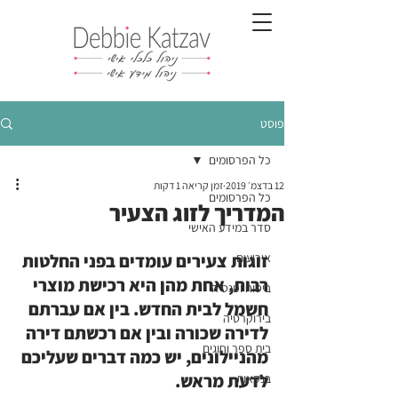
פוסט
כל הפרסומים
12 בדצמ׳ 2019
זמן קריאה 1 דקות
כל הפרסומים
המדריך לזוג הצעיר
סדר במידע האישי
אירועים
זוגות צעירים עומדים בפני החלטות 
רבות, אחת מהן היא רכישת מוצרי 
ביטוח ופנסיה
חשמל לבית החדש. בין אם עברתם 
בירוקרטיה
לדירה שכורה ובין אם רכשתם דירה 
בית ספר וחוגים
מהניילונים, יש כמה דברים שעליכם 
לדעת מראש.
בנקאות