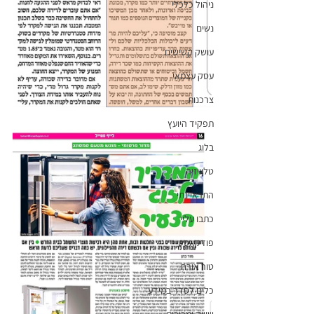
ניהול כלכלי
נשים
עושק קשישים
עסק עצמאי
צרכנות
תפקיד היועץ
בלוג
טלוויזיה
התראיינתי
כתבו עליי
פודקאסט
טור אורח
כלים לסדר במידע