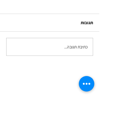
תגובות
כתיבת תגובה...
פרק 127 בפודקאסט
המתקצבת: יד על התקציב -
על חשבוניות, טושל, ו - 6
שנים לפודקאסט
ואם בא לך לקצר תהליכים - זה ממש יעיל
ששולחים קצת פרטים לגבי הנושא עליו רוצים