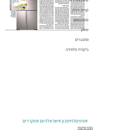
שיווק ומכירות
קניית דירה
סטודנטים
שיווק
מתבגרים
ביקורת טלוויזיה
#טיפיםלחיסכון
#ישראלהיום
#מקררים
התראיינתי